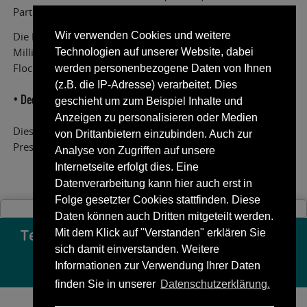
Partikel etc.).
Die Farbschicht von Flockfolien (Dicke zwischen 0,6 und 1
Wir verwenden Cookies und weitere
Millimeter) besteht – wie der Name nahelegt – aus Viskose-
Technologien auf unserer Website, dabei
Flockfasern.
werden personenbezogene Daten von Ihnen
(z.B. die IP-Adresse) verarbeitet. Dies
• Deckschicht mit Schmelzklebstoff (Polyurethan-Klebstoff)
geschieht um zum Beispiel Inhalte und
Anzeigen zu personalisieren oder Medien
Dieser Klebstoff ist bei Raumtemperatur fest und wird beim
von Drittanbietern einzubinden. Auch zur
Pressen des Motivs auf das Textil durch Hitze aktiviert.
Analyse von Zugriffen auf unsere
Internetseite erfolgt dies. Eine
Datenverarbeitung kann hier auch erst in
Folge gesetzter Cookies stattfinden. Diese
Daten können auch Dritten mitgeteilt werden.
»
Textilshop
Mit dem Klick auf "Verstanden" erklären Sie
«
sich damit einverstanden. Weitere
Informationen zur Verwendung Ihrer Daten
finden Sie in unserer
Datenschutzerklärung.